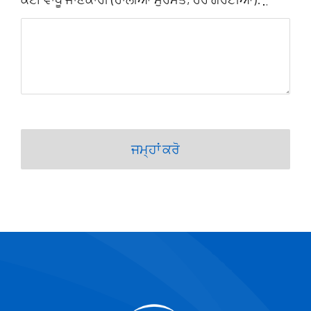
ਜਮ੍ਹਾਂ ਕਰੋ