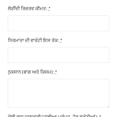
ਲੋੜੀਂਦੀ ਰਿਜ਼ਰਵ ਕੀਮਤ:
*
ਨਿਰਮਾਤਾ ਦੀ ਵਾਰੰਟੀ ਇਸ ਤੱਕ:
*
ਨੁਕਸਾਨ (ਭਾਗ ਅਤੇ ਕਿਸਮ):
*
ਕੋਈ ਵਾਧੂ ਜਾਣਕਾਰੀ (ਹਾਲੀਆ ਮੁਰੰਮਤ, ਹੋਰ ਗਰੰਟੀਆਂ):
*