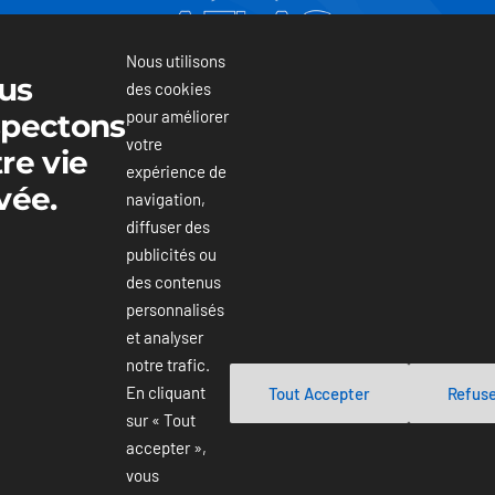
Nous utilisons
us
des cookies
pour améliorer
spectons
votre
+1 (877) 217-6615
re vie
expérience de
vée.
navigation,
diffuser des
publicités ou
des contenus
personnalisés
et analyser
notre trafic.
ਖਰੀਦਦਾਰਾਂ ਲਈ ਫੀਸ
En cliquant
Tout Accepter
Refus
sur « Tout
accepter »,
ਵੇਚਣ ਵਾਲਿਆਂ ਲਈ ਫੀਸ
vous