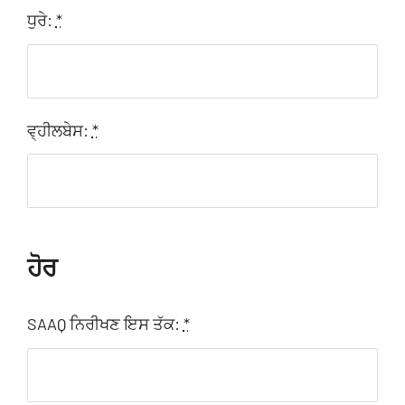
ਧੁਰੇ:
*
ਵ੍ਹੀਲਬੇਸ:
*
ਹੋਰ
SAAQ ਨਿਰੀਖਣ ਇਸ ਤੱਕ:
*