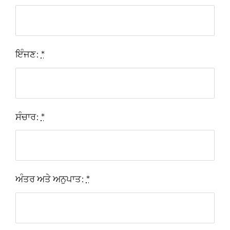
ਇੰਜਣ:
*
ਸੰਚਾਰ:
*
ਅੰਤਰ ਅਤੇ ਅਨੁਪਾਤ:
*