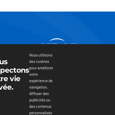
Nous utilisons
us
des cookies
pour améliorer
spectons
votre
+1 (877) 217-6615
re vie
expérience de
vée.
navigation,
diffuser des
publicités ou
des contenus
personnalisés